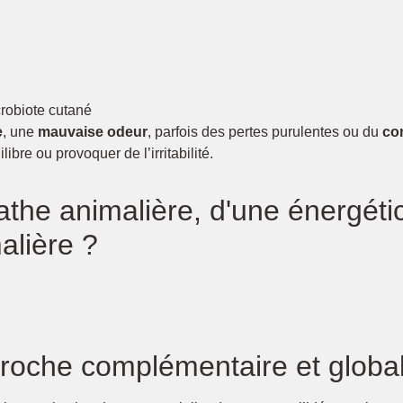
crobiote cutané
e
, une
mauvaise odeur
, parfois des pertes purulentes ou du
co
libre ou provoquer de l’irritabilité.
athe animalière, d'une énergéti
alière ?
proche complémentaire et globa