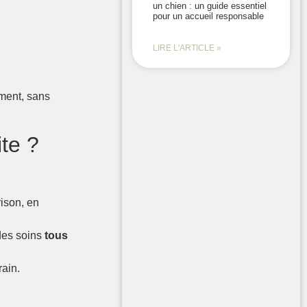
un chien : un guide essentiel
pour un accueil responsable
LIRE L'ARTICLE »
ement, sans
te ?
ison, en
des soins
tous
rain.