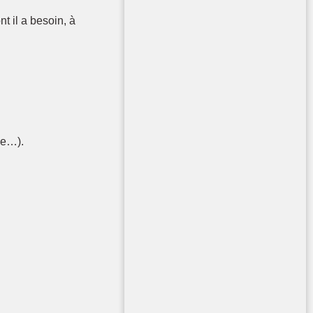
nt il a besoin, à
ie…).