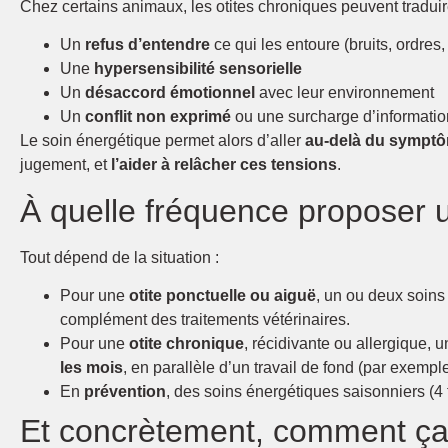
Chez certains animaux, les otites chroniques peuvent traduir
Un
refus d’entendre
ce qui les entoure (bruits, ordre
Une
hypersensibilité sensorielle
Un
désaccord émotionnel
avec leur environnement
Un
conflit non exprimé
ou une surcharge d’informatio
Le soin énergétique permet alors d’aller
au-delà du sympt
jugement, et
l’aider à relâcher ces tensions
.
À quelle fréquence proposer u
Tout dépend de la situation :
Pour une
otite ponctuelle ou aiguë
, un ou deux soins
complément des traitements vétérinaires.
Pour une
otite chronique
, récidivante ou allergique,
les mois
, en parallèle d’un travail de fond (par exempl
En
prévention
, des soins énergétiques saisonniers (4 f
Et concrètement, comment ça