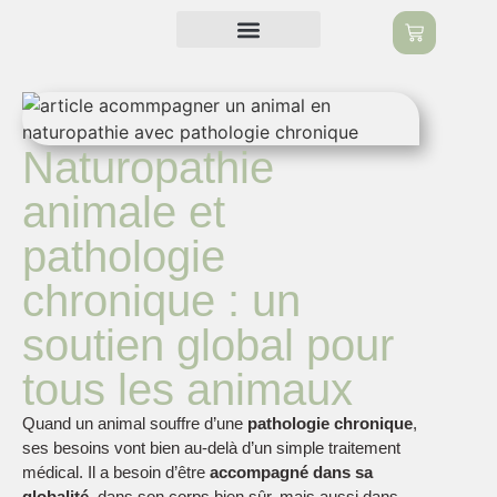
Naturopathie animale
Communication animale
Soin énergétique
Les différentes offres
Naturopathie
animale et
pathologie
chronique : un
soutien global pour
tous les animaux
Quand un animal souffre d’une
pathologie chronique
,
ses besoins vont bien au-delà d’un simple traitement
médical. Il a besoin d’être
accompagné dans sa
globalité
, dans son corps bien sûr, mais aussi dans